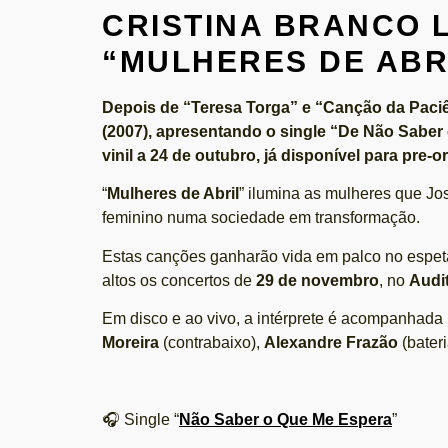
CRISTINA BRANCO 
“MULHERES DE ABR
Depois de “Teresa Torga” e “Canção da Paciê
(2007), apresentando o single “De Não Saber
vinil a 24 de outubro, já disponível para pre-
“
Mulheres de Abril
” ilumina as mulheres que Jos
feminino numa sociedade em transformação.
Estas canções ganharão vida em palco no espetá
altos os concertos de
29 de novembro
, no
Audi
Em disco e ao vivo, a intérprete é acompanhada
Moreira
(contrabaixo),
Alexandre Frazão
(bater
🎧 Single “
Não Saber o Que Me Espera
”