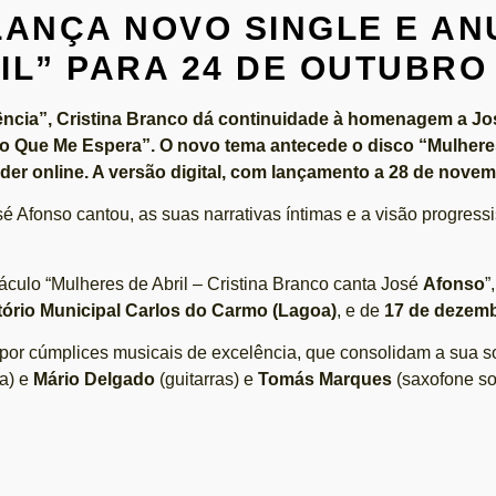
LANÇA NOVO SINGLE E AN
IL” PARA 24 DE OUTUBRO
ncia”, Cristina Branco dá continuidade à homenagem a Jos
 o Que Me Espera”. O novo tema antecede o disco “Mulhere
order online. A versão digital, com lançamento a 28 de nove
é Afonso cantou, as suas narrativas íntimas e a visão progress
culo “Mulheres de Abril – Cristina Branco canta José
Afonso
”
tório Municipal Carlos do Carmo (Lagoa)
, e de
17 de dezem
 por cúmplices musicais de excelência, que consolidam a sua 
ia) e
Mário Delgado
(guitarras) e
Tomás Marques
(saxofone so